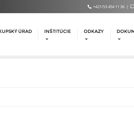
+421/53 454 11 36
KUPSKÝ ÚRAD
INŠTITÚCIE
ODKAZY
DOKU