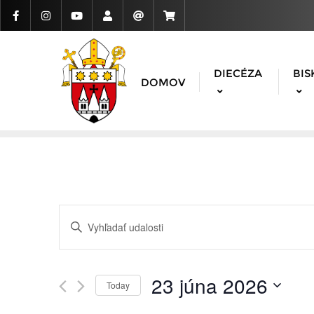
DIECÉZA
BIS
DOMOV
Udalosti
Enter
Search
Keyword.
Search
and
for
23 júna 2026
Today
Udalosti
Views
Vyberte
by