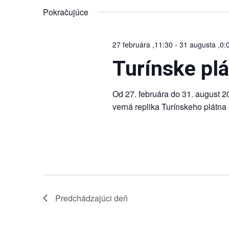
Navigation
dátum.
Keyword.
Pokračujúce
27 februára ,11:30
-
31 augusta ,0:
Turínske plá
Od 27. februára do 31. august 2
verná replika Turínskeho plátna –
Predchádzajúci deň