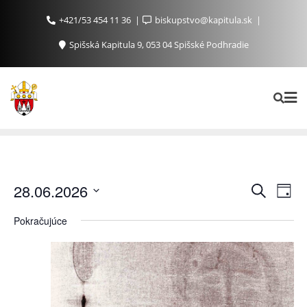
+421/53 454 11 36
biskupstvo@kapitula.sk
Spišská Kapitula 9, 053 04 Spišské Podhradie
Ud
Udalosti
28.06.2026
Vyhľadať
Day
Search
Na
Vyberte
Pokračujúce
and
Zo
dátum.
Views
Navigat