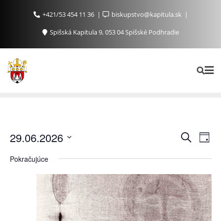
+421/53 454 11 36
biskupstvo@kapitula.sk
Spišská Kapitula 9, 053 04 Spišské Podhradie
Ud
Udalosti
29.06.2026
Vyhľadať
Day
Search
Na
Vyberte
Pokračujúce
and
Zo
dátum.
Views
Navigat