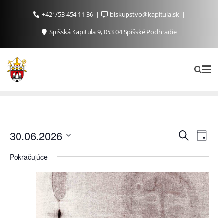
+421/53 454 11 36
biskupstvo@kapitula.sk
Spišská Kapitula 9, 053 04 Spišské Podhradie
Ud
Udalosti
30.06.2026
Vyhľadať
Day
Search
Na
Vyberte
Pokračujúce
and
Zo
dátum.
Views
Navigat