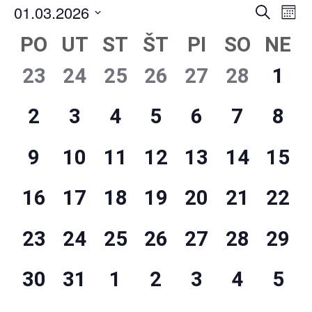
Ud
Udalosti
01.03.2026
Vyhľadať
Mont
Search
Na
Vyberte
PO
UT
ST
ŠT
PI
SO
NE
Kalendár
and
Zo
dátum.
z
Views
0
0
0
0
0
0
0
23
24
25
26
27
28
1
Udalosti
Navigat
udalosti,
udalosti,
udalosti,
udalosti,
udalosti,
udalosti,
udal
0
0
0
0
0
0
0
2
3
4
5
6
7
8
udalosti,
udalosti,
udalosti,
udalosti,
udalosti,
udalosti,
udal
0
0
0
0
0
0
0
9
10
11
12
13
14
15
udalosti,
udalosti,
udalosti,
udalosti,
udalosti,
udalosti,
udalo
0
0
0
0
0
0
0
16
17
18
19
20
21
22
udalosti,
udalosti,
udalosti,
udalosti,
udalosti,
udalosti,
udalo
0
0
0
0
0
0
0
23
24
25
26
27
28
29
udalosti,
udalosti,
udalosti,
udalosti,
udalosti,
udalosti,
udalo
0
0
0
0
0
0
0
30
31
1
2
3
4
5
udalosti,
udalosti,
udalosti,
udalosti,
udalosti,
udalosti,
udal