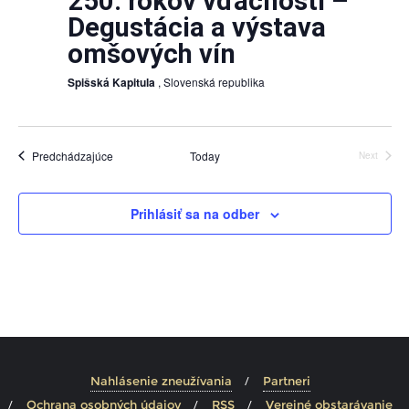
250. rokov vďačnosti –
Degustácia a výstava
omšových vín
Spišská Kapitula
, Slovenská republika
Udalosti
Predchádzajúce
Today
Next
Udalosti
Prihlásiť sa na odber
Nahlásenie zneužívania
Partneri
Ochrana osobných údajov
RSS
Verejné obstarávanie