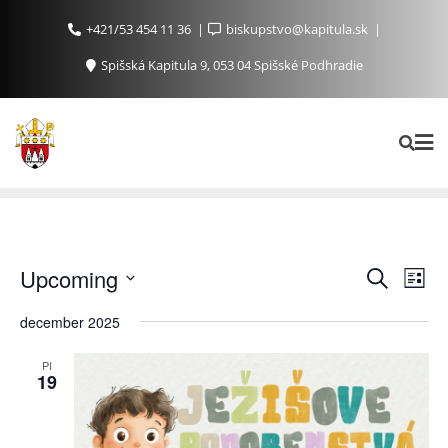
+421/53 454 11 36
biskupstvo@kapitula.sk
Spišská Kapitula 9, 053 04 Spišské Podhradie
Ud
Udalosti
Upcoming
Vyhľadať
List
Search
Na
Vyberte
december 2025
and
Zo
dátum.
Views
PI
Navigat
19