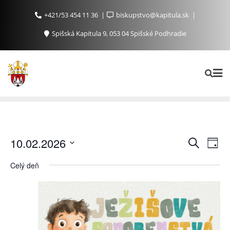
+421/53 454 11 36
biskupstvo@kapitula.sk
Spišská Kapitula 9, 053 04 Spišské Podhradie
Ud
Udalosti
10.02.2026
Vyhľadať
Day
Search
Na
Vyberte
Celý deň
and
Zo
dátum.
Views
Navigat