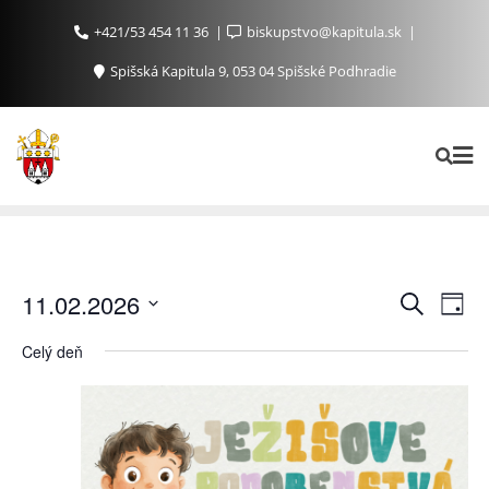
+421/53 454 11 36
biskupstvo@kapitula.sk
Spišská Kapitula 9, 053 04 Spišské Podhradie
Ud
Udalosti
11.02.2026
Vyhľadať
Day
Search
Na
Vyberte
Celý deň
and
Zo
dátum.
Views
Navigat