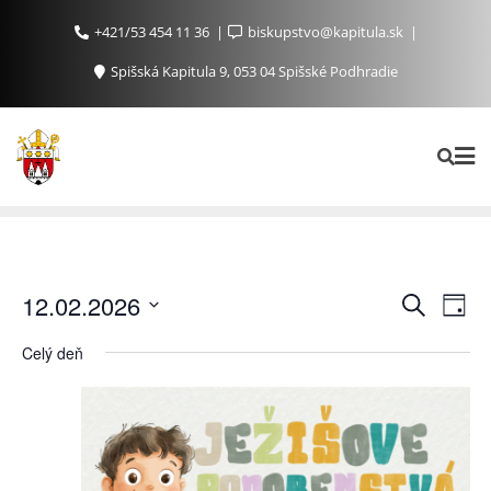
+421/53 454 11 36
biskupstvo@kapitula.sk
Spišská Kapitula 9, 053 04 Spišské Podhradie
Ud
Udalosti
12.02.2026
Vyhľadať
Day
Search
Na
Vyberte
Celý deň
and
Zo
dátum.
Views
Navigat