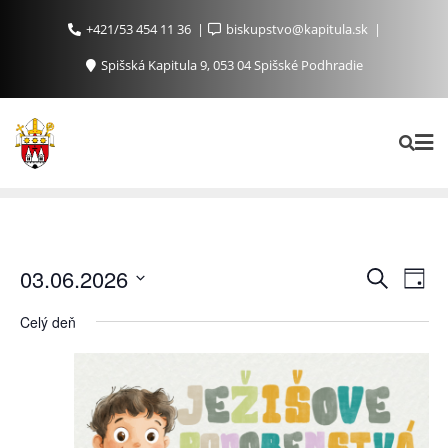
+421/53 454 11 36
biskupstvo@kapitula.sk
Spišská Kapitula 9, 053 04 Spišské Podhradie
Ud
Udalosti
03.06.2026
Vyhľadať
Day
Search
Na
Vyberte
Celý deň
and
Zo
dátum.
Views
Navigat