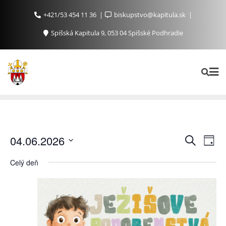
+421/53 454 11 36
biskupstvo@kapitula.sk
Spišská Kapitula 9, 053 04 Spišské Podhradie
Ud
Udalosti
04.06.2026
Vyhľadať
Day
Search
Na
Vyberte
Celý deň
and
Zo
dátum.
Views
Navigat