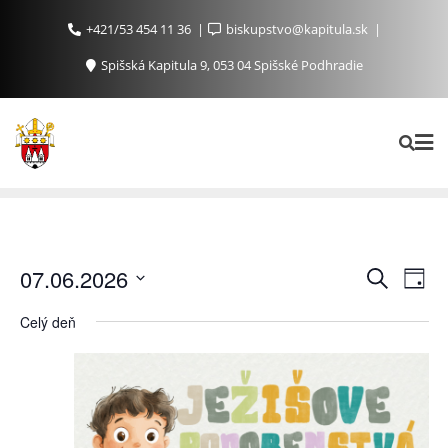
+421/53 454 11 36
biskupstvo@kapitula.sk
Spišská Kapitula 9, 053 04 Spišské Podhradie
Ud
Udalosti
07.06.2026
Vyhľadať
Day
Search
Na
Vyberte
Celý deň
and
Zo
dátum.
Views
Navigat