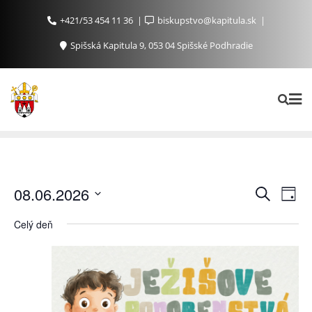
+421/53 454 11 36
biskupstvo@kapitula.sk
Spišská Kapitula 9, 053 04 Spišské Podhradie
Ud
Udalosti
08.06.2026
Vyhľadať
Day
Search
Na
Vyberte
Celý deň
and
Zo
dátum.
Views
Navigat