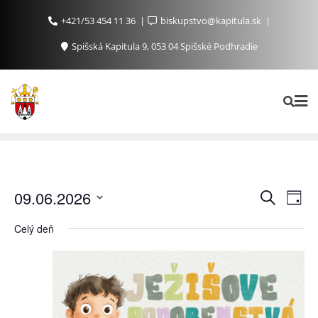
+421/53 454 11 36
biskupstvo@kapitula.sk
Spišská Kapitula 9, 053 04 Spišské Podhradie
Ud
Udalosti
09.06.2026
Vyhľadať
Day
Search
Na
Vyberte
Celý deň
and
Zo
dátum.
Views
Navigat