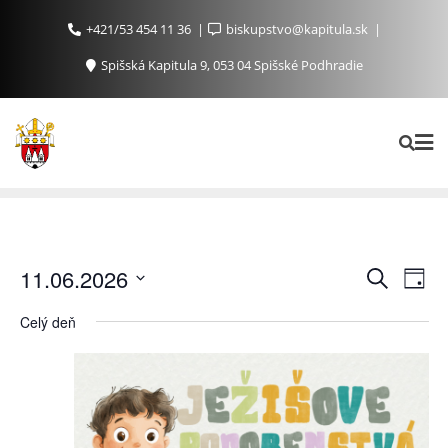
+421/53 454 11 36
biskupstvo@kapitula.sk
Spišská Kapitula 9, 053 04 Spišské Podhradie
Ud
Udalosti
11.06.2026
Vyhľadať
Day
Search
Na
Vyberte
Celý deň
and
Zo
dátum.
Views
Navigat