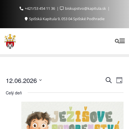
+421/53 454 11 36
biskupstvo@kapitula.sk
Spišská Kapitula 9, 053 04 Spišské Podhradie
Ud
Udalosti
12.06.2026
Vyhľadať
Day
Search
Na
Vyberte
Celý deň
and
Zo
dátum.
Views
Navigat