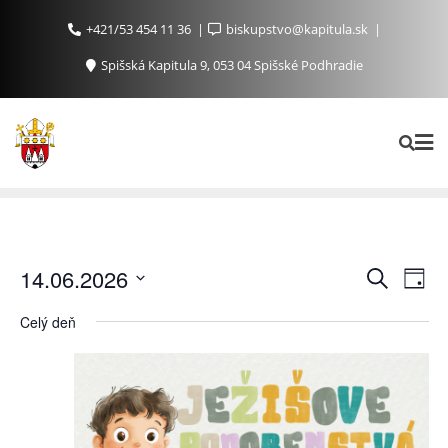
+421/53 454 11 36
biskupstvo@kapitula.sk
Spišská Kapitula 9, 053 04 Spišské Podhradie
Ud
Udalosti
14.06.2026
Vyhľadať
Day
Search
Na
Vyberte
Celý deň
and
Zo
dátum.
Views
Navigat