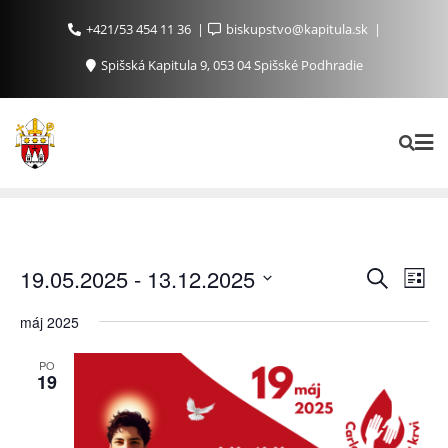
+421/53 454 11 36
biskupstvo@kapitula.sk
Spišská Kapitula 9, 053 04 Spišské Podhradie
Ud
Udalosti
19.05.2025
 - 
13.12.2025
Vyhľadať
List
Search
Na
Vyberte
máj 2025
and
Zo
dátum.
Views
PO
Navigat
19