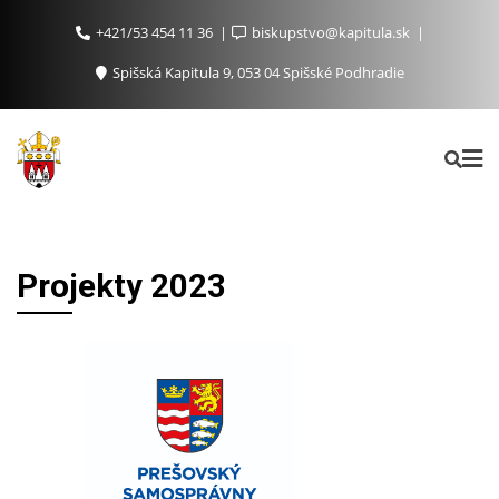
+421/53 454 11 36
biskupstvo@kapitula.sk
Spišská Kapitula 9, 053 04 Spišské Podhradie
Projekty 2023