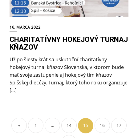
16. MARCA 2022
CHARITATÍVNY HOKEJOVÝ TURNAJ
KŇAZOV
Už po šiesty krát sa uskutoční charitatívny
hokejový turnaj kňazov Slovenska, v ktorom bude
mať svoje zastúpenie aj hokejový tím kňazov
Spišskej diecézy. Turnaj, ktorý toho roku organizuje
[…]
«
1
…
14
15
16
17