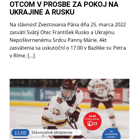
OTCOM V PROSBE ZA POKOJ NA
UKRAJINE A RUSKU
Na slávnosť Zvestovania Pána dňa 25. marca 2022
zasvätí Svätý Otec František Rusko a Ukrajinu
Nepoškvrnenému Srdcu Panny Márie. Akt
zasvätenia sa uskutoční o 17.00 v Bazilike sv. Petra
v Ríme. […]