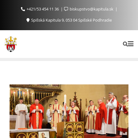
+421/53 454 11 36
biskupstvo@kapitula.sk
Spišská Kapitula 9, 053 04 Spišské Podhradie